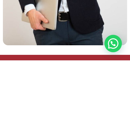
Nosotros te ayudamos
Los autónomos y empresarios necesitan que
haya flujo de caja para disponer de una buena
salud financiera, si estás sufriendo retrasos en
los pagos deja que un equipo de expertos de
ayude. Nosotros nos encargamos y
mantendremos informado para que puedas
centrarte en tu negocio.