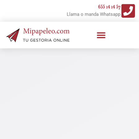
Ir
655 14 14 57
al
Llama o manda Whatsapp
contenido