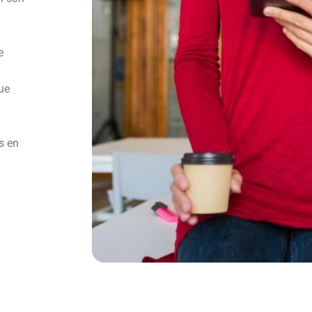
e
ue
s en