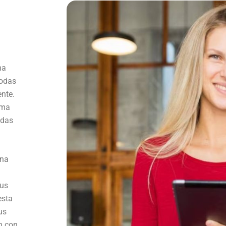
na
todas
ente.
rma
odas
una
tus
esta
us
n con