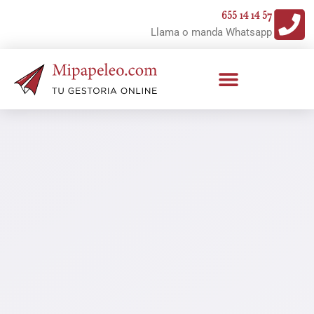
Ir
655 14 14 57
al
Llama o manda Whatsapp
contenido